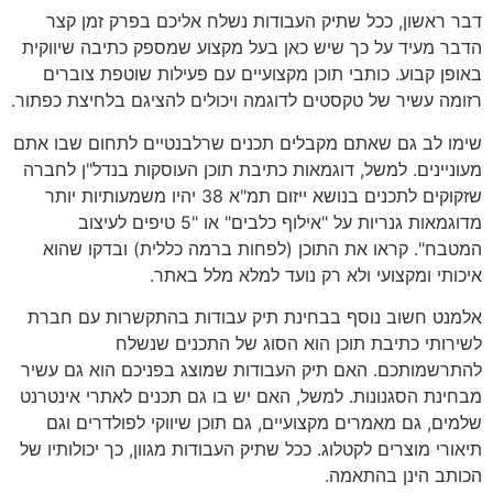
דבר ראשון, ככל שתיק העבודות נשלח אליכם בפרק זמן קצר
הדבר מעיד על כך שיש כאן בעל מקצוע שמספק כתיבה שיווקית
באופן קבוע. כותבי תוכן מקצועיים עם פעילות שוטפת צוברים
רזומה עשיר של טקסטים לדוגמה ויכולים להציגם בלחיצת כפתור.
שימו לב גם שאתם מקבלים תכנים שרלבנטיים לתחום שבו אתם
מעוניינים. למשל, דוגמאות כתיבת תוכן העוסקות בנדל"ן לחברה
שזקוקים לתכנים בנושא ייזום תמ"א 38 יהיו משמעותיות יותר
מדוגמאות גנריות על "אילוף כלבים" או "5 טיפים לעיצוב
המטבח". קראו את התוכן (לפחות ברמה כללית) ובדקו שהוא
איכותי ומקצועי ולא רק נועד למלא מלל באתר.
אלמנט חשוב נוסף בבחינת תיק עבודות בהתקשרות עם חברת
לשירותי כתיבת תוכן הוא הסוג של התכנים שנשלח
להתרשמותכם. האם תיק העבודות שמוצג בפניכם הוא גם עשיר
מבחינת הסגנונות. למשל, האם יש בו גם תכנים לאתרי אינטרנט
שלמים, גם מאמרים מקצועיים, גם תוכן שיווקי לפולדרים וגם
תיאורי מוצרים לקטלוג. ככל שתיק העבודות מגוון, כך יכולותיו של
הכותב הינן בהתאמה.